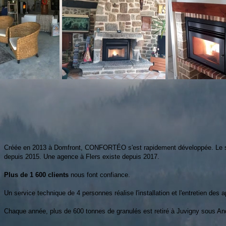
Créée en 2013 à Domfront, CONFORTÉO s'est rapidement développée. Le si
depuis 2015. Une agence à Flers existe depuis 2017.
Plus de 1 600 clients
nous font confiance.
Un service technique de 4 personnes réalise l'installation et l'entretien des a
Chaque année, plus de 600 tonnes de granulés est retiré à Juvigny sous An